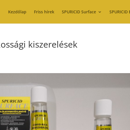
Kezdőlap
Friss hírek
SPURICID Surface
SPURICID 
ssági kiszerelések