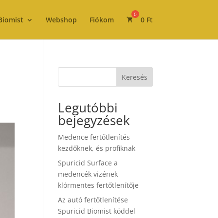
Biomist
Webshop
Fiókom
0
Ft
Keresés
Legutóbbi
bejegyzések
Medence fertőtlenítés
kezdőknek, és profiknak
Spuricid Surface a
medencék vizének
klórmentes fertőtlenítője
Az autó fertőtlenítése
Spuricid Biomist köddel