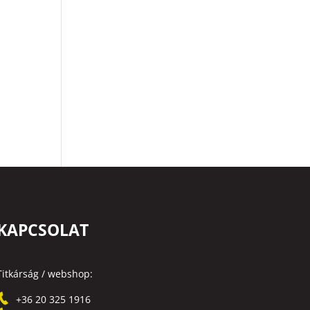
KAPCSOLAT
Titkárság / webshop:
+36 20 325 1916